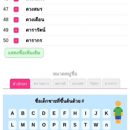
47
ดวงสมร
♀
48
ดวงเดือน
♀
49
ดารารัตน์
♀
50
ดารากร
♀
แสดงชื่อเพิ่มเติม
หมวดหมู่ชื่อ
ตัวอักษร
ความยาว
พยางค์
ประเทศ
Talen
มากกว่า
ชื่อเด็กชายที่ขึ้นต้นด้วย #
A
B
C
D
E
F
H
I
J
K
L
M
N
O
P
R
S
T
W
ก