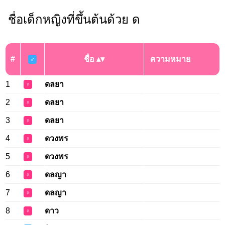
ชื่อเด็กหญิงที่ขึ้นต้นด้วย ด
#
ชื่อ
ความหมาย
♂
1
ดลยา
♀
2
ดลยา
♀
3
ดลยา
♀
4
ดวงพร
♀
5
ดวงพร
♀
6
ดลญา
♀
7
ดลญา
♀
8
ดาว
♀