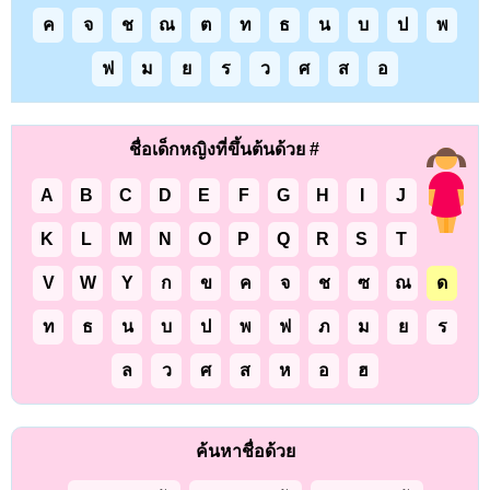
ค
จ
ช
ณ
ต
ท
ธ
น
บ
ป
พ
ฟ
ม
ย
ร
ว
ศ
ส
อ
ชื่อเด็กหญิงที่ขึ้นต้นด้วย #
A
B
C
D
E
F
G
H
I
J
K
L
M
N
O
P
Q
R
S
T
V
W
Y
ก
ข
ค
จ
ช
ซ
ณ
ด
ท
ธ
น
บ
ป
พ
ฟ
ภ
ม
ย
ร
ล
ว
ศ
ส
ห
อ
ฮ
ค้นหาชื่อด้วย