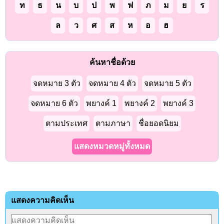
ท
ธ
น
บ
ป
พ
ฟ
ภ
ม
ย
ร
ล
ว
ศ
ส
ห
อ
ฮ
ค้นหาชื่อด้วย
จดหมาย 3 ตัว
จดหมาย 4 ตัว
จดหมาย 5 ตัว
จดหมาย 6 ตัว
พยางค์ 1
พยางค์ 2
พยางค์ 3
ตามประเทศ
ตามภาษา
ชื่อยอดนิยม
แสดงหมวดหมู่ทั้งหมด
แสดงความคิดเห็น