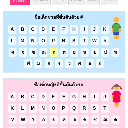
ตัวอักษร
ความยาว
พยางค์
ประเทศ
Talen
มากกว่า
ชื่อเด็กชายที่ขึ้นต้นด้วย #
A
B
C
D
E
F
H
I
J
K
L
M
N
O
P
R
S
T
W
ก
ค
จ
ช
ณ
ต
ท
ธ
น
บ
ป
พ
ฟ
ม
ย
ร
ว
ศ
ส
อ
ชื่อเด็กหญิงที่ขึ้นต้นด้วย #
A
B
C
D
E
F
G
H
I
J
K
L
M
N
O
P
Q
R
S
T
V
W
Y
ก
ข
ค
จ
ช
ซ
ณ
ด