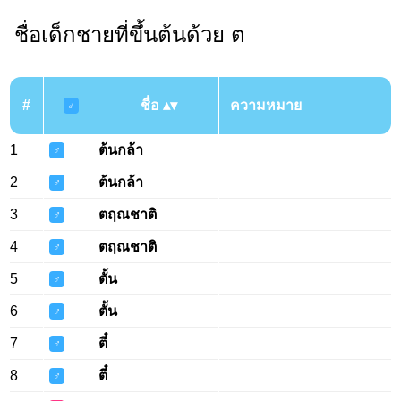
ชื่อเด็กชายที่ขึ้นต้นด้วย ต
#
ชื่อ
ความหมาย
♂
1
ต้นกล้า
♂
2
ต้นกล้า
♂
3
ตฤณชาติ
♂
4
ตฤณชาติ
♂
5
ตั้น
♂
6
ตั้น
♂
7
ตี๋
♂
8
ตี๋
♂