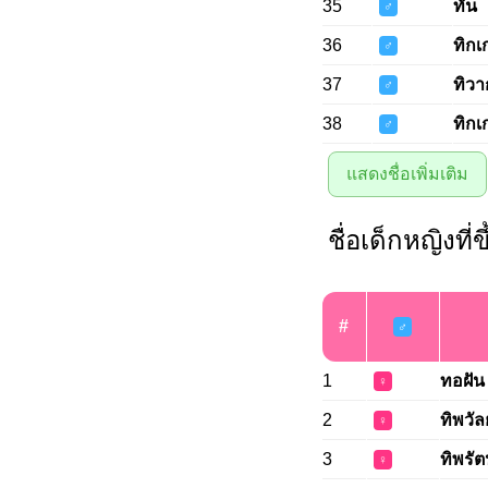
35
ทัน
♂
36
ทิกเ
♂
37
ทิวา
♂
38
ทิกเ
♂
แสดงชื่อเพิ่มเติม
ชื่อเด็กหญิงที่
#
♂
1
ทอฝัน
♀
2
ทิพวัลย
♀
3
ทิพรัต
♀