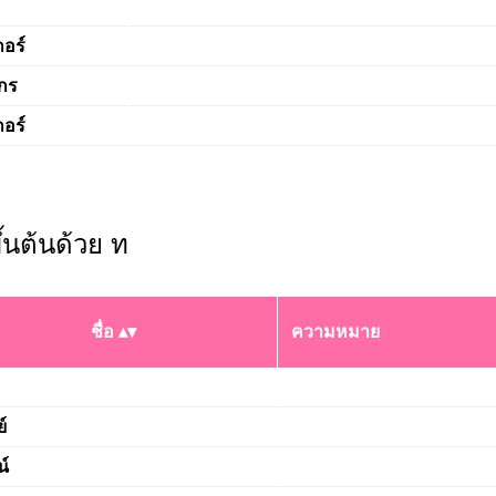
กอร์
กร
กอร์
ขึ้นต้นด้วย ท
ชื่อ
ความหมาย
์
น์