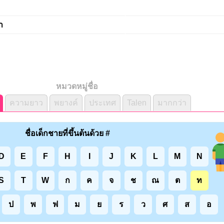
า
หมวดหมู่ชื่อ
ความยาว
พยางค์
ประเทศ
Talen
มากกว่า
ชื่อเด็กชายที่ขึ้นต้นด้วย #
D
E
F
H
I
J
K
L
M
N
S
T
W
ก
ค
จ
ช
ณ
ต
ท
ป
พ
ฟ
ม
ย
ร
ว
ศ
ส
อ