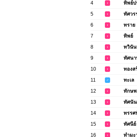
4
ทิพย์
♀
5
ทัศว
♀
6
ทราย
♀
7
ทิพย์
♀
8
ทวินัน
♀
9
ทัศนา
♀
10
ทองสร
♀
11
ทะเล
♂
12
ทักษพ
♀
13
ทัศนัน
♀
14
ทรรศน
♀
15
ทัศนีย์
♀
16
ทำมะ
♀