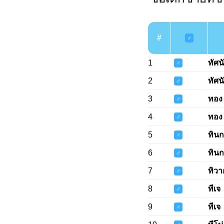
#
♂
1
ทัศน
♂
2
ทัศน
♂
3
ทอง
♂
4
ทอง
♂
5
ทิน
♂
6
ทิน
♂
7
ทิวา
♂
8
ทีเจ
♂
9
ทีเจ
♂