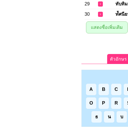
29
ทับทิม
♀
30
ทํัศนีย
♀
แสดงชื่อเพิ่มเติม
ตัวอักษร
A
B
C
O
P
R
ธ
น
บ