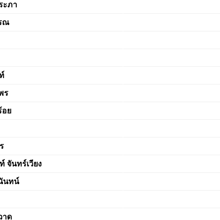
ประภา
รรณ
ท์
พร
้อย
ร
ท์ จันทร์เวียง
ันทน์
วาด