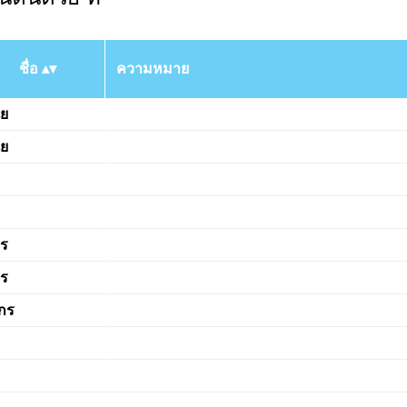
ชื่อ
ความหมาย
ัย
ัย
กร
กร
กร