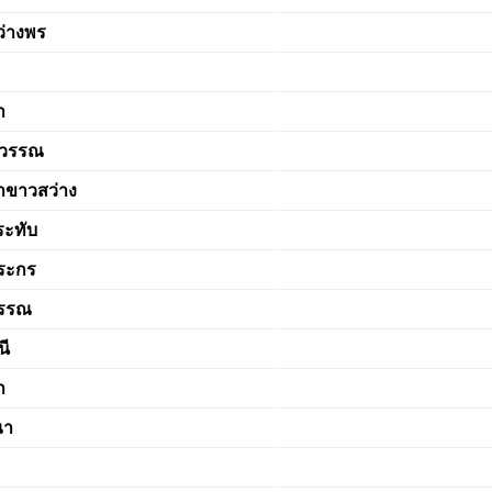
ว่างพร
ำ
าวรรณ
ขาวสว่าง
ะทับ
ระกร
วรรณ
นี
า
ณา