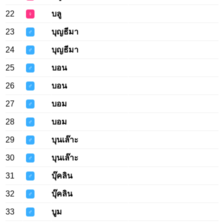
22
บลู
♀
23
บุญธีมา
♂
24
บุญธีมา
♂
25
บอน
♂
26
บอน
♂
27
บอม
♂
28
บอม
♂
29
บุนเล๊าะ
♂
30
บุนเล๊าะ
♂
31
บุ๊คลิน
♂
32
บุ๊คลิน
♂
33
บูม
♂