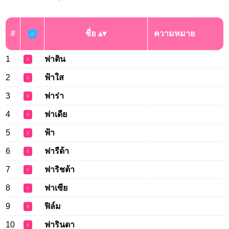
#
ชื่อ
ความหมาย
♂
1
ฟาติน
♀
2
ฟ้าใส
♀
3
ฟาร่า
♀
4
ฟาเดีย
♀
5
ฟ้า
♀
6
ฟารีด้า
♀
7
ฟาริชต้า
♀
8
ฟาเซีย
♀
9
ฟิล์ม
♀
10
ฟารินดา
♀