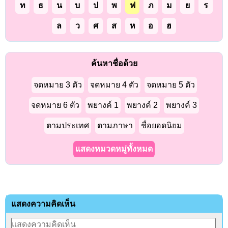
ท
ธ
น
บ
ป
พ
ฟ
ภ
ม
ย
ร
ล
ว
ศ
ส
ห
อ
ฮ
ค้นหาชื่อด้วย
จดหมาย 3 ตัว
จดหมาย 4 ตัว
จดหมาย 5 ตัว
จดหมาย 6 ตัว
พยางค์ 1
พยางค์ 2
พยางค์ 3
ตามประเทศ
ตามภาษา
ชื่อยอดนิยม
แสดงหมวดหมู่ทั้งหมด
แสดงความคิดเห็น