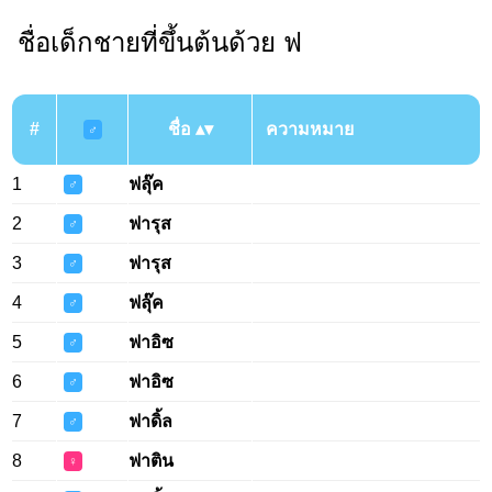
ชื่อเด็กชายที่ขึ้นต้นด้วย ฟ
#
ชื่อ
ความหมาย
♂
1
ฟลุ๊ค
♂
2
ฟารุส
♂
3
ฟารุส
♂
4
ฟลุ๊ค
♂
5
ฟาอิซ
♂
6
ฟาอิซ
♂
7
ฟาดิ้ล
♂
8
ฟาติน
♀