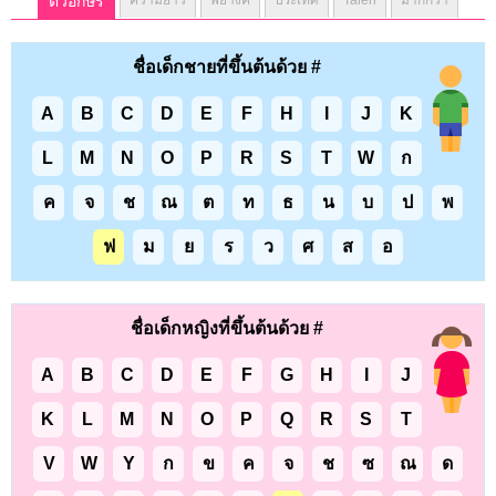
ตัวอักษร
ความยาว
พยางค์
ประเทศ
Talen
มากกว่า
ชื่อเด็กชายที่ขึ้นต้นด้วย #
A
B
C
D
E
F
H
I
J
K
L
M
N
O
P
R
S
T
W
ก
ค
จ
ช
ณ
ต
ท
ธ
น
บ
ป
พ
ฟ
ม
ย
ร
ว
ศ
ส
อ
ชื่อเด็กหญิงที่ขึ้นต้นด้วย #
A
B
C
D
E
F
G
H
I
J
K
L
M
N
O
P
Q
R
S
T
V
W
Y
ก
ข
ค
จ
ช
ซ
ณ
ด