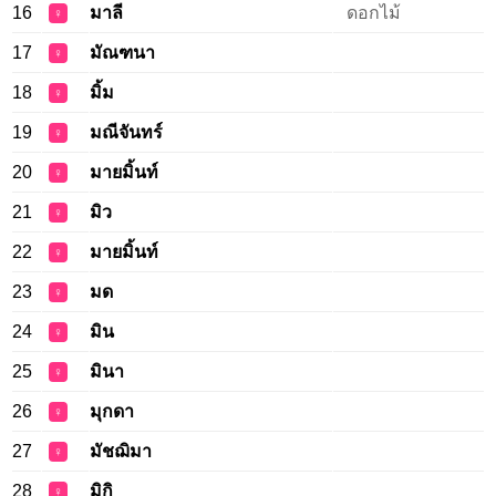
16
มาลี
ดอกไม้
♀
17
มัณฑนา
♀
18
มิ้ม
♀
19
มณีจันทร์
♀
20
มายมิ้นท์
♀
21
มิว
♀
22
มายมิ้นท์​
♀
23
มด
♀
24
มิน
♀
25
มินา
♀
26
มุกดา
♀
27
มัชฌิมา
♀
28
มิกิ
♀