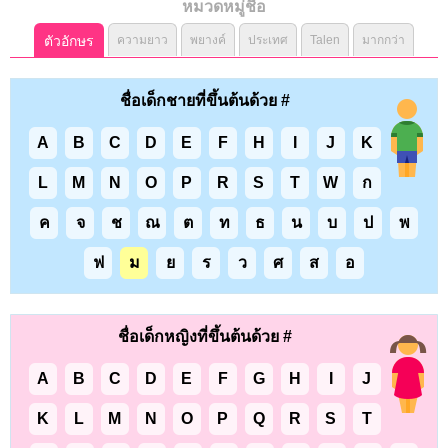
หมวดหมู่ชื่อ
ตัวอักษร
ความยาว
พยางค์
ประเทศ
Talen
มากกว่า
ชื่อเด็กชายที่ขึ้นต้นด้วย #
A
B
C
D
E
F
H
I
J
K
L
M
N
O
P
R
S
T
W
ก
ค
จ
ช
ณ
ต
ท
ธ
น
บ
ป
พ
ฟ
ม
ย
ร
ว
ศ
ส
อ
ชื่อเด็กหญิงที่ขึ้นต้นด้วย #
A
B
C
D
E
F
G
H
I
J
K
L
M
N
O
P
Q
R
S
T