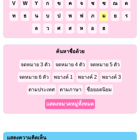
V
W
Y
ก
ข
ค
จ
ช
ซ
ณ
ด
ท
ธ
น
บ
ป
พ
ฟ
ภ
ม
ย
ร
ล
ว
ศ
ส
ห
อ
ฮ
ค้นหาชื่อด้วย
จดหมาย 3 ตัว
จดหมาย 4 ตัว
จดหมาย 5 ตัว
จดหมาย 6 ตัว
พยางค์ 1
พยางค์ 2
พยางค์ 3
ตามประเทศ
ตามภาษา
ชื่อยอดนิยม
แสดงหมวดหมู่ทั้งหมด
แสดงความคิดเห็น