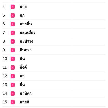
4
มาย
♀
5
มุก
♀
6
มายมิ้น
♀
7
มะเหมี่ยว
♀
8
มะปราง
♀
9
มินตรา
♀
10
มีน
♀
11
มิ้งค์
♀
12
มล
♀
13
มิ้น
♀
14
มานิตา
♀
15
มายด์
♀