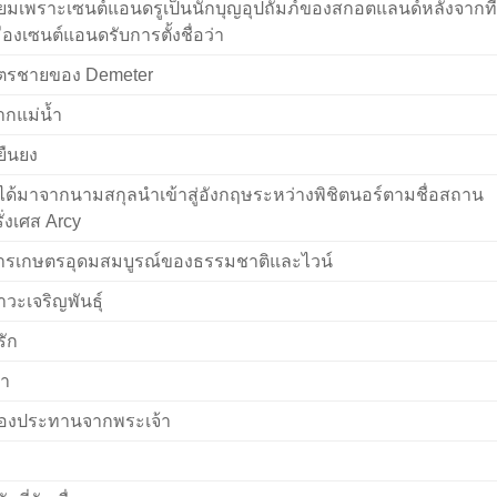
ิยมเพราะเซนต์แอนดรูเป็นนักบุญอุปถัมภ์ของสกอตแลนด์หลังจากที่
ืองเซนต์แอนดรับการตั้งชื่อว่า
ุตรชายของ Demeter
ากแม่น้ำ
่ยืนยง
ี่ได้มาจากนามสกุลนำเข้าสู่อังกฤษระหว่างพิชิตนอร์ตามชื่อสถาน
ั่งเศส Arcy
ารเกษตรอุดมสมบูรณ์ของธรรมชาติและไวน์
วะเจริญพันธุ์
่รัก
้า
องประทานจากพระเจ้า