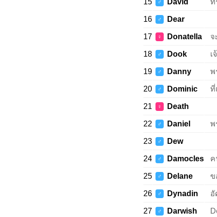
15
David
ที
♂
16
Dear
♂
17
Donatella
จ
♀
18
Dook
เจ
♂
19
Danny
พ
♂
20
Dominic
ที
♂
21
Death
♀
22
Daniel
พ
♂
23
Dew
♂
24
Damocles
คน
♂
25
Delane
ขอ
♂
26
Dynadin
อั
♂
27
Darwish
D
♂