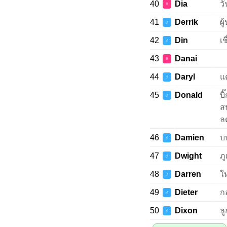
40
Dia
วั
♀
41
Derrik
ผ
♂
42
Din
เ
♂
43
Danai
♀
44
Daryl
แ
♂
45
Donald
บิ
♂
ส
ล
46
Damien
บ
♂
47
Dwight
ภู
♂
48
Darren
ใ
♂
49
Dieter
ก
♂
50
Dixon
ล
♂