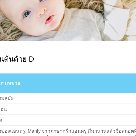
ึ้นต้นด้วย D
วามหมาย
่วมสมัย
ื่อน
ด
ิ๋วของแอนดรู: Manly จากภาษากรีกแอนดรู มีมานานแล้วชื่อสกอตที