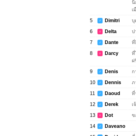
น
เม
5
Dimitri
บ
♂
6
Delta
ป
♀
7
Dante
ที
♂
8
Darcy
ท
♀
ฝร
9
Denis
ก
♂
10
Dennis
ภา
♂
11
Daoud
ที
♂
12
Derek
เจ
♂
13
Dot
ข
♀
14
Daveano
♂