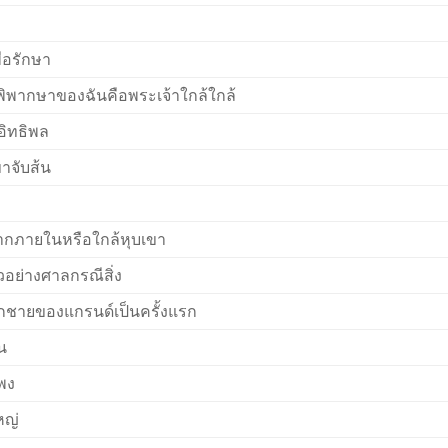
ื่อรักษา
ู้พิพากษาของฉันคือพระเจ้าใกล้ใกล้
อิทธิพล
าจับส้น
ากภายในหรือใกล้หุบเขา
วอย่างศาลกรณีสิ่ง
ูกชายของแกรนด์เป็นครั้งแรก
น
พง
หญ่