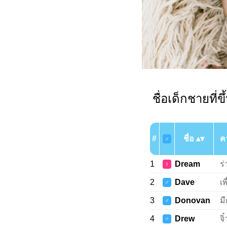
ชื่อเด็กชายที่ข
#
ชื่อ
ค
♂
1
Dream
ร
♀
2
Dave
เพ
♂
3
Donovan
มื
♂
4
Drew
จ
♂