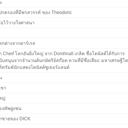
น
ู้ปกครองที่มีพรสวรรค์ ของ Theodoric
ชื่อไว้วางใจศาสนา
ตกต่างจากดาร์เรล
๊ก Cheif โลกอันยิ่งใหญ่ จาก Domhnall เกลิค ชื่อโดนัลด์ได้รับการ
นับสนุนจากจำนวนต้นกษัตริย์สก๊อต หามที่มีชื่อเสียง: มหาเศรษฐีโด
ด์ทรัมพ์นักแสดงโดนัลด์ซูเธอร์แลนด์
น
เขา
หญ่
องทัพฝูงชน
ูกชายของ DICK