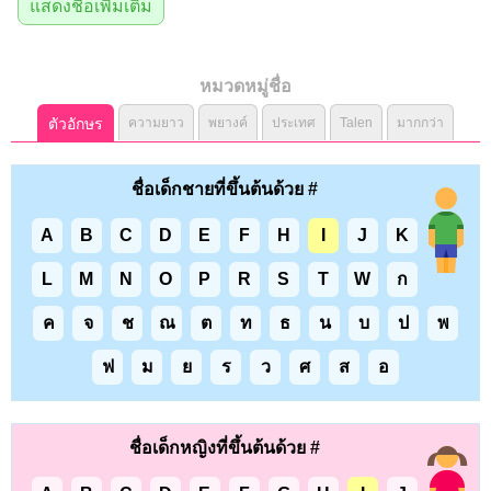
แสดงชื่อเพิ่มเติม
หมวดหมู่ชื่อ
ตัวอักษร
ความยาว
พยางค์
ประเทศ
Talen
มากกว่า
ชื่อเด็กชายที่ขึ้นต้นด้วย #
A
B
C
D
E
F
H
I
J
K
L
M
N
O
P
R
S
T
W
ก
ค
จ
ช
ณ
ต
ท
ธ
น
บ
ป
พ
ฟ
ม
ย
ร
ว
ศ
ส
อ
ชื่อเด็กหญิงที่ขึ้นต้นด้วย #