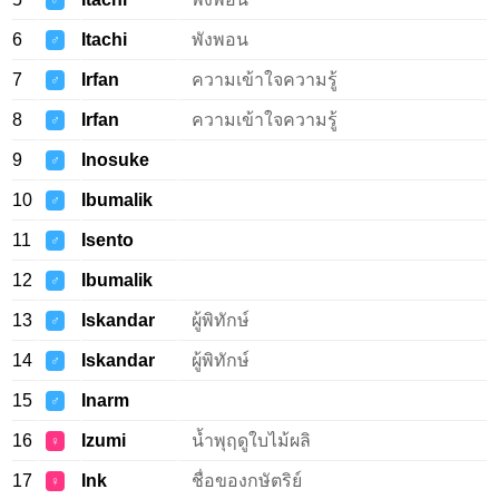
♂
6
Itachi
พังพอน
♂
7
Irfan
ความเข้าใจความรู้
♂
8
Irfan
ความเข้าใจความรู้
♂
9
Inosuke
♂
10
Ibumalik
♂
11
Isento
♂
12
Ibumalik
♂
13
Iskandar
ผู้พิทักษ์
♂
14
Iskandar
ผู้พิทักษ์
♂
15
Inarm
♂
16
Izumi
น้ำพุฤดูใบไม้ผลิ
♀
17
Ink
ชื่อของกษัตริย์
♀