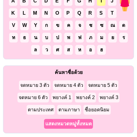
A
B
C
D
E
F
G
H
I
J
K
L
M
N
O
P
Q
R
S
T
V
W
Y
ก
ข
ค
จ
ช
ซ
ณ
ด
ท
ธ
น
บ
ป
พ
ฟ
ภ
ม
ย
ร
ล
ว
ศ
ส
ห
อ
ฮ
ค้นหาชื่อด้วย
จดหมาย 3 ตัว
จดหมาย 4 ตัว
จดหมาย 5 ตัว
จดหมาย 6 ตัว
พยางค์ 1
พยางค์ 2
พยางค์ 3
ตามประเทศ
ตามภาษา
ชื่อยอดนิยม
แสดงหมวดหมู่ทั้งหมด