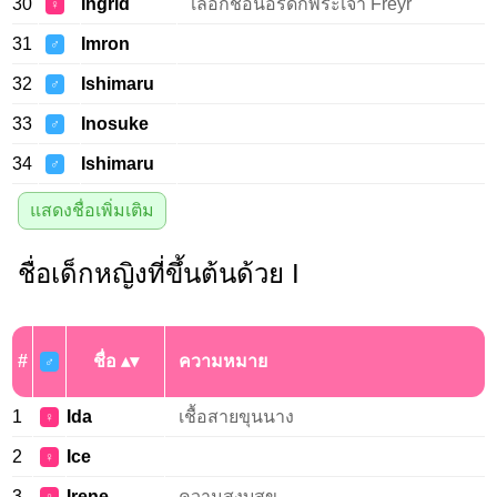
30
Ingrid
เลือกชื่อนอร์ดิกพระเจ้า Freyr
♀
31
Imron
♂
32
Ishimaru
♂
33
Inosuke
♂
34
Ishimaru
♂
แสดงชื่อเพิ่มเติม
ชื่อเด็กหญิงที่ขึ้นต้นด้วย I
#
ชื่อ
ความหมาย
♂
1
Ida
เชื้อสายขุนนาง
♀
2
Ice
♀
3
Irene
ความสงบสุข