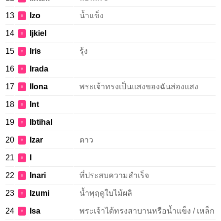
13
Izo
น้ำแข็ง
♀
14
Ijkiel
♀
15
Iris
รุ้ง
♀
16
Irada
♀
17
Ilona
พระเจ้าทรงเป็นแสงของฉันส่องแสง
♀
18
Int
♀
19
Ibtihal
♀
20
Izar
ดาว
♀
21
I
♀
22
Inari
ที่ประสบความสำเร็จ
♀
23
Izumi
น้ำพุฤดูใบไม้ผลิ
♀
24
Isa
พระเจ้าได้ทรงสาบานหรือน้ำแข็ง / เหล็ก
♀