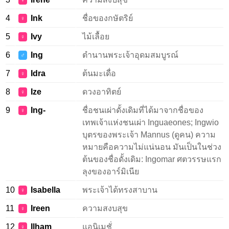
♀
4
Ink
ชื่อของกษัตริย์
♀
5
Ivy
ไม้เลื้อย
♀
6
Ing
ตำนานพระเจ้าอุดมสมบูรณ์
♂
7
Idra
ต้นมะเดื่อ
♀
8
Ize
ดวงอาทิตย์
♀
9
Ing-
ชื่อชนเผ่าดั้งเดิมที่ได้มาจากชื่อของ
♀
เทพเจ้าแห่งชนเผ่า Inguaeones; Ingwio
บุตรของพระเจ้า Mannus (ดูคน) ความ
หมายคือความไม่แน่นอน มันเป็นในช่วง
ต้นของชื่อดั้งเดิม: Ingomar ศตวรรษแรก
ลุงของอาร์มิเนีย
10
Isabella
พระเจ้าได้ทรงสาบาน
♀
11
Ireen
ความสงบสุข
♀
12
Ilham
แอนิเมชั่
♀