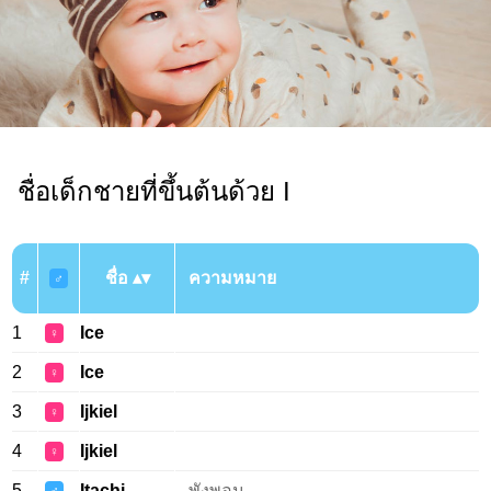
ชื่อเด็กชายที่ขึ้นต้นด้วย I
#
ชื่อ
ความหมาย
♂
1
Ice
♀
2
Ice
♀
3
Ijkiel
♀
4
Ijkiel
♀
5
Itachi
พังพอน