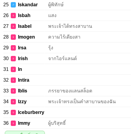
25
Iskandar
ผู้พิทักษ์
♂
26
Isbah
แสง
♀
27
Isabel
พระเจ้าได้ทรงสาบาน
♀
28
Imogen
ความไร้เดียงสา
♀
29
Irsa
รุ้ง
♀
30
Irish
จากไอร์แลนด์
♀
31
In
♀
32
Intira
♀
33
Iblis
ภรรยาของแลนสล็อต
♀
34
Izzy
พระเจ้าทรงเป็นคำสาบานของฉัน
♀
35
Iceburberry
♀
36
Immy
ผู้บริสุทธิ์
♀