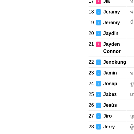
17
Jia
ท
♀
18
Jeramy
พ
♂
19
Jeremy
ที
♂
20
Jaydin
♂
21
Jayden
♀
Connor
22
Jenokung
♂
23
Jamin
ข
♂
24
Josep
ร
♂
25
Jabez
เ
♂
26
Jesús
♂
27
Jiro
ล
♂
28
Jerry
ผ
♂