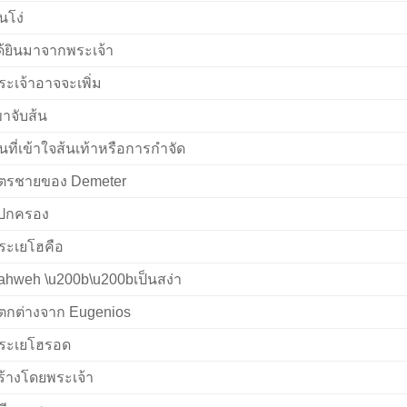
นโง่
ด้ยินมาจากพระเจ้า
ระเจ้าอาจจะเพิ่ม
ขาจับส้น
นที่เข้าใจส้นเท้าหรือการกำจัด
ุตรชายของ Demeter
ู้ปกครอง
ระเยโฮคือ
ahweh \u200b\u200bเป็นสง่า
ตกต่างจาก Eugenios
ระเยโฮรอด
ร้างโดยพระเจ้า