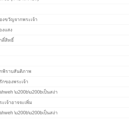
องขวัญจากพระเจ้า
่องแสง
กดิ์สิทธิ์
กพิราบสันติภาพ
ี่รักของพระเจ้า
ahweh \u200b\u200bเป็นสง่า
ระเจ้าอาจจะเพิ่ม
ahweh \u200b\u200bเป็นสง่า