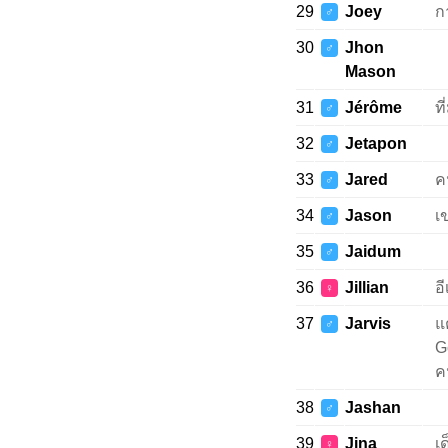
29
Joey
ก
♂
30
Jhon
♂
Mason
31
Jérôme
ที
♂
32
Jetapon
♂
33
Jared
ค
♂
34
Jason
เ
♂
35
Jaidum
♂
36
Jillian
อ
♀
37
Jarvis
แ
♂
G
คน
38
Jashan
♂
39
Jina
เด
♀