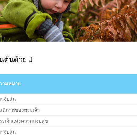
ึ้นต้นด้วย J
วามหมาย
ขาจับส้น
ันติภาพของพระเจ้า
ระเจ้าแห่งความสงบสุข
ขาจับส้น