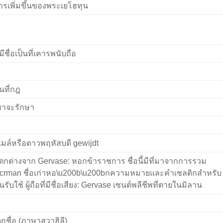
ารเพิ่มขึ้นของพระเยโฮทุน
่มีชื่อเป็นที่เคารพนับถือ
นที่กฎ
ขาจะรักษา
ีเมล์หรือดาวพฤหัสบดี gewijdt
ตกต่างจาก Gervase: หอกข้าราชการ ชื่อนี้มีที่มาจากการรวม
crman ชื่อเก่าหอ\u200b\u200bกความหมายและคำเซลติกสำหรับ
รับใช้ ผู้ถือที่มีชื่อเสียง: Gervase เซนต์พลีชีพที่ตายในมิลาน
็กชื่อ (ภาษาสวาฮิลี)