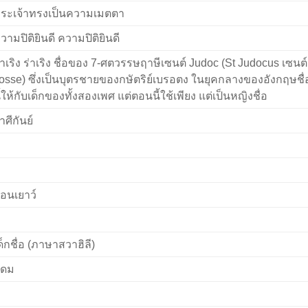
ระเจ้าทรงเป็นความเมตตา
วามปิติยินดี ความปิติยินดี
่าเริง ร่าเริง ชื่อของ 7-ศตวรรษฤาษีเซนต์ Judoc (St Judocus เซนต์
osse) ซึ่งเป็นบุตรชายของกษัตริย์เบรอตง ในยุคกลางของอังกฤษชื่
ี้ให้กับเด็กของทั้งสองเพศ แต่ตอนนี้ใช้เพียง แต่เป็นหญิงชื่อ
าศีกันย์
่อนเยาว์
ด็กชื่อ (ภาษาสวาฮิลี)
ุดม