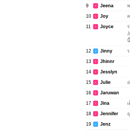
9
Jeena
พ
♀
10
Joy
ค
♀
11
Joyce
ร
♀
J
น
12
Jinny
ร
♂
13
Jhinnr
♀
14
Jesslyn
♀
15
Julie
อ
♀
16
Jaruwan
♀
17
Jina
เ
♀
18
Jennifer
อ
♀
19
Jenz
♂