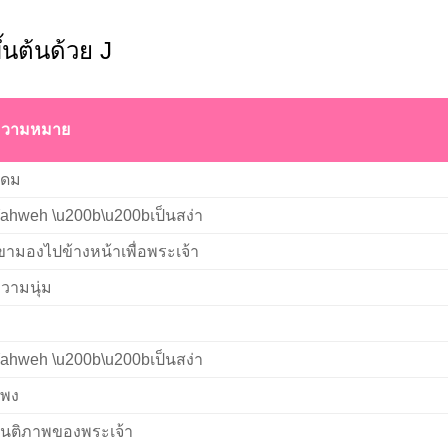
ขึ้นต้นด้วย J
วามหมาย
ุดม
ahweh \u200b\u200bเป็นสง่า
ขามองไปข้างหน้าเพื่อพระเจ้า
วามนุ่ม
ahweh \u200b\u200bเป็นสง่า
พง
ันติภาพของพระเจ้า