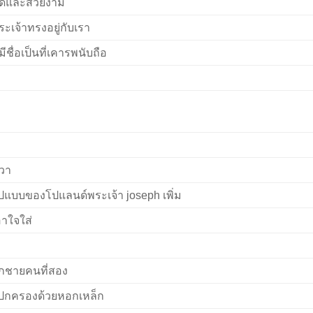
ี่ดีและสวยงาม
ระเจ้าทรงอยู่กับเรา
่มีชื่อเป็นที่เคารพนับถือ
วา
ูปแบบของโปแลนด์พระเจ้า joseph เพิ่ม
อาใจใส่
ูกชายคนที่สอง
ู้ปกครองด้วยหอกเหล็ก