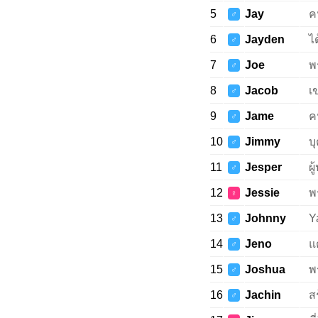
5
Jay
ค
♂
6
Jayden
ไ
♂
7
Joe
พ
♂
8
Jacob
เ
♂
9
Jame
ค
♂
10
Jimmy
บ
♂
11
Jesper
ผ
♂
12
Jessie
พ
♀
13
Johnny
Y
♂
14
Jeno
แ
♂
15
Joshua
พ
♂
16
Jachin
ส
♂