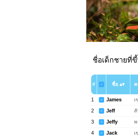
ชื่อเด็กชายที่ข
#
ชื่อ
ค
♂
1
James
เ
♂
2
Jeff
ส
♂
3
Jeffy
พ
♂
4
Jack
เ
♂