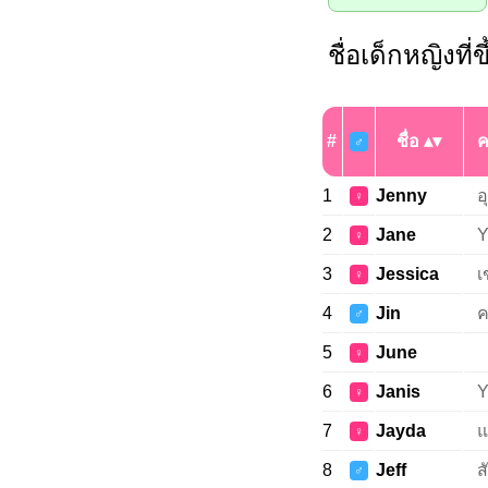
ชื่อเด็กหญิงที่
#
ชื่อ
ค
♂
1
Jenny
อ
♀
2
Jane
Y
♀
3
Jessica
เ
♀
4
Jin
ค
♂
5
June
♀
6
Janis
Y
♀
7
Jayda
แ
♀
8
Jeff
ส
♂