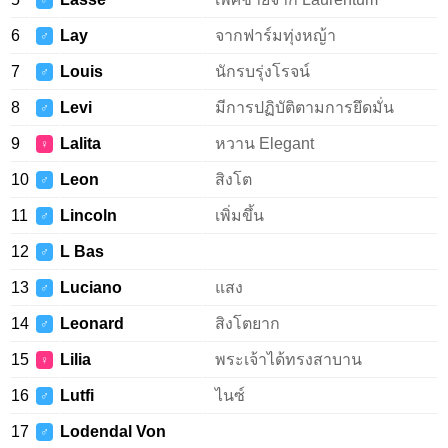
♂
6
Lay
จากฟาร์มทุ่งหญ้า
♂
7
Louis
นักรบรุ่งโรจน์
♂
8
Levi
มีการปฏิบัติตามการยึดมั่น
♂
9
Lalita
หวาน Elegant
♀
10
Leon
สิงโต
♂
11
Lincoln
เพิ่มขึ้น
♂
12
L Bas
♂
13
Luciano
แสง
♂
14
Leonard
สิงโตยาก
♂
15
Lilia
พระเจ้าได้ทรงสาบาน
♀
16
Lutfi
ไนซ์
♂
17
Lodendal Von
♂