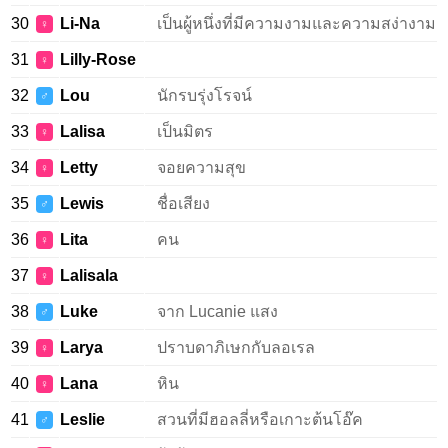
30
Li-Na
เป็นผู้หนึ่งที่มีความงามและความสง่างาม
♀
31
Lilly-Rose
♀
32
Lou
นักรบรุ่งโรจน์
♂
33
Lalisa
เป็นมิตร
♀
34
Letty
จอยความสุข
♀
35
Lewis
ชื่อเสียง
♂
36
Lita
คน
♀
37
Lalisala
♀
38
Luke
จาก Lucanie แสง
♂
39
Larya
ปราบดาภิเษกกับลอเรล
♀
40
Lana
หิน
♀
41
Leslie
สวนที่มีฮอลลี่หรือเกาะต้นโอ๊ค
♂