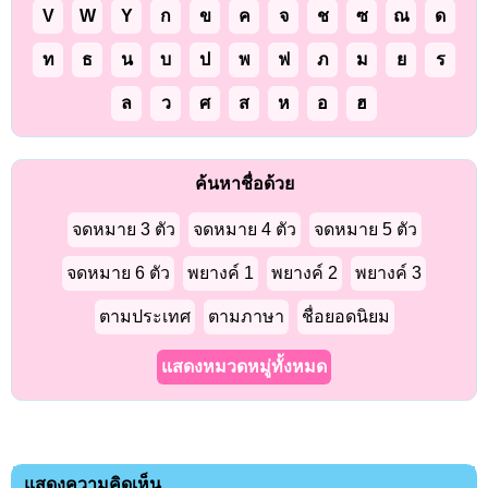
V
W
Y
ก
ข
ค
จ
ช
ซ
ณ
ด
ท
ธ
น
บ
ป
พ
ฟ
ภ
ม
ย
ร
ล
ว
ศ
ส
ห
อ
ฮ
ค้นหาชื่อด้วย
จดหมาย 3 ตัว
จดหมาย 4 ตัว
จดหมาย 5 ตัว
จดหมาย 6 ตัว
พยางค์ 1
พยางค์ 2
พยางค์ 3
ตามประเทศ
ตามภาษา
ชื่อยอดนิยม
แสดงหมวดหมู่ทั้งหมด
แสดงความคิดเห็น