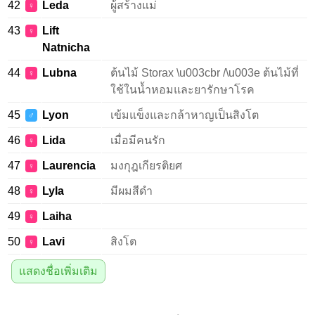
42
Leda
ผู้สร้างแม่
♀
43
Lift
♀
Natnicha
44
Lubna
ต้นไม้ Storax \u003cbr /\u003e ต้นไม้ที่
♀
ใช้ในน้ำหอมและยารักษาโรค
45
Lyon
เข้มแข็งและกล้าหาญเป็นสิงโต
♂
46
Lida
เมื่อมีคนรัก
♀
47
Laurencia
มงกุฎเกียรติยศ
♀
48
Lyla
มีผมสีดำ
♀
49
Laiha
♀
50
Lavi
สิงโต
♀
แสดงชื่อเพิ่มเติม