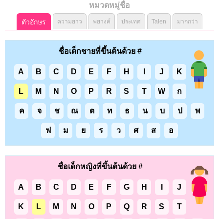
หมวดหมู่ชื่อ
ตัวอักษร
ความยาว
พยางค์
ประเทศ
Talen
มากกว่า
ชื่อเด็กชายที่ขึ้นต้นด้วย #
A
B
C
D
E
F
H
I
J
K
L
M
N
O
P
R
S
T
W
ก
ค
จ
ช
ณ
ต
ท
ธ
น
บ
ป
พ
ฟ
ม
ย
ร
ว
ศ
ส
อ
ชื่อเด็กหญิงที่ขึ้นต้นด้วย #
A
B
C
D
E
F
G
H
I
J
K
L
M
N
O
P
Q
R
S
T