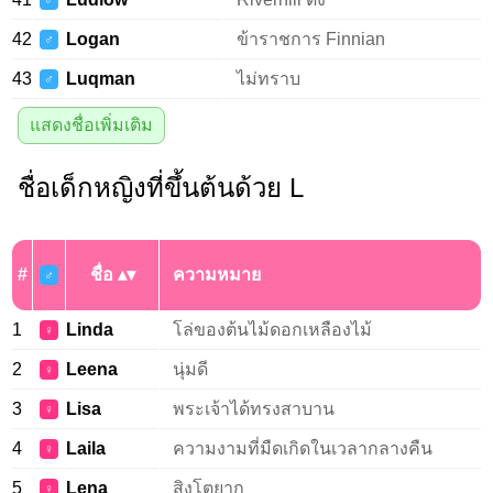
♂
42
Logan
ข้าราชการ Finnian
♂
43
Luqman
ไม่ทราบ
♂
แสดงชื่อเพิ่มเติม
ชื่อเด็กหญิงที่ขึ้นต้นด้วย L
#
ชื่อ
ความหมาย
♂
1
Linda
โล่ของต้นไม้ดอกเหลืองไม้
♀
2
Leena
นุ่มดี
♀
3
Lisa
พระเจ้าได้ทรงสาบาน
♀
4
Laila
ความงามที่มืดเกิดในเวลากลางคืน
♀
5
Lena
สิงโตยาก
♀