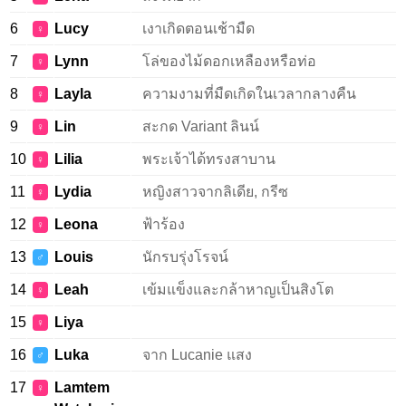
6
Lucy
เงาเกิดตอนเช้ามืด
♀
7
Lynn
โล่ของไม้ดอกเหลืองหรือท่อ
♀
8
Layla
ความงามที่มืดเกิดในเวลากลางคืน
♀
9
Lin
สะกด Variant ลินน์
♀
10
Lilia
พระเจ้าได้ทรงสาบาน
♀
11
Lydia
หญิงสาวจากลิเดีย, กรีซ
♀
12
Leona
ฟ้าร้อง
♀
13
Louis
นักรบรุ่งโรจน์
♂
14
Leah
เข้มแข็งและกล้าหาญเป็นสิงโต
♀
15
Liya
♀
16
Luka
จาก Lucanie แสง
♂
17
Lamtem
♀