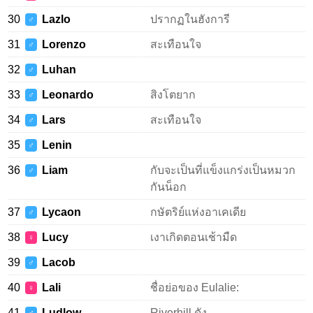
30
Lazlo
ปรากฏในฮังการี
♂
31
Lorenzo
สะเทือนใจ
♂
32
Luhan
♂
33
Leonardo
สิงโตยาก
♂
34
Lars
สะเทือนใจ
♂
35
Lenin
♂
36
Liam
กับจะเป็นที่แข็งแกร่งเป็นหมวก
♂
กันน็อก
37
Lycaon
กษัตริย์แห่งอาเคเดีย
♂
38
Lucy
เงาเกิดตอนเช้ามืด
♀
39
Lacob
♂
40
Lali
ชื่อย่อของ Eulalie:
♀
41
Ludlow
Riverhill ดัง