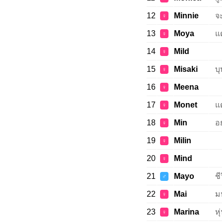
12
Minnie
จ
♀
13
Moya
แ
♀
14
Mild
♀
15
Misaki
บ
♀
16
Meena
♀
17
Monet
แ
♀
18
Min
อย
♀
19
Milin
♀
20
Mind
♀
21
Mayo
ชี
♂
22
Mai
ม
♀
23
Marina
ห
♀