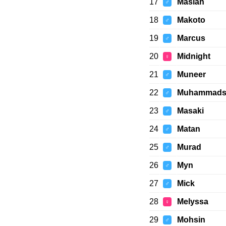
17
Maslan
♂
18
Makoto
♂
19
Marcus
♂
20
Midnight
♀
21
Muneer
♂
22
Muhammads
♂
23
Masaki
♂
24
Matan
♂
25
Murad
♂
26
Myn
♂
27
Mick
♂
28
Melyssa
♀
29
Mohsin
♂