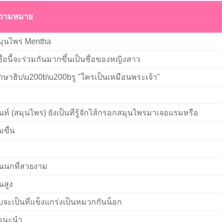
วามหมาย
มุนไพร Mentha
ชื่อนี้จะร่วมกันมากขึ้นเป็นชื่อของหญิงสาว
าษาฮิบ\u200b\u200bรู "ใครเป็นเหมือนพระเจ้า"
นท์ (สมุนไพร) ยังเป็นที่รู้จักไส้กรอกสมุนไพรมาเจอแรมหรือ
มขื่น
นนกที่สวยงาม
้นสูง
บจะเป็นที่แข็งแกร่งเป็นหมวกกันน็อก
ู้แนะนำ