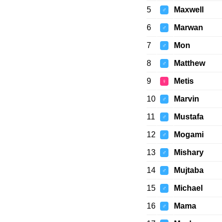
5
Maxwell
♂
6
Marwan
♂
7
Mon
♂
8
Matthew
♂
9
Metis
♀
10
Marvin
♂
11
Mustafa
♂
12
Mogami
♂
13
Mishary
♂
14
Mujtaba
♂
15
Michael
♂
16
Mama
♂