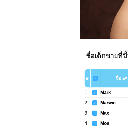
ชื่อเด็กชายที่ข
#
ชื่อ
♂
1
Mark
♂
2
Marwin
♂
3
Max
♂
4
Mos
♂