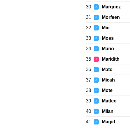
30
Marquez
♂
31
Morfeen
♂
32
Mic
♂
33
Moss
♂
34
Mario
♂
35
Maridith
♀
36
Mato
♂
37
Micah
♂
38
Mote
♂
39
Matteo
♂
40
Milan
♂
41
Magid
♂