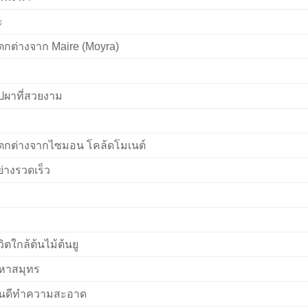
ะ
ตกต่างจาก Maire (Moyra)
ุปผาที่สวยงาม
ตกต่างจากไซมอน โคล้ดโมเนต์
่างรวดเร็ว
วิตใกล้ต้นไม้ต้นยู
หาสมุทร
ุ่นดีทำความสะอาด