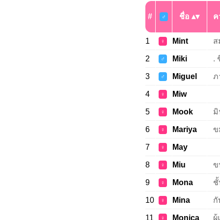
#
ชื่อ
ค
♂
1
Mint
ส
♀
2
Miki
. 
♂
3
Miguel
ภ
♂
4
Miw
♀
5
Mook
มิ
♀
6
Mariya
ข
♀
7
May
♀
8
Miu
ข
♀
9
Mona
ชั
♀
10
Mina
กั
♀
11
Monica
ผ
♀