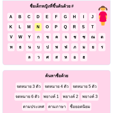
ชื่อเด็กหญิงที่ขึ้นต้นด้วย #
A
B
C
D
E
F
G
H
I
J
K
L
M
N
O
P
Q
R
S
T
V
W
Y
ก
ข
ค
จ
ช
ซ
ณ
ด
ท
ธ
น
บ
ป
พ
ฟ
ภ
ม
ย
ร
ล
ว
ศ
ส
ห
อ
ฮ
ค้นหาชื่อด้วย
จดหมาย 3 ตัว
จดหมาย 4 ตัว
จดหมาย 5 ตัว
จดหมาย 6 ตัว
พยางค์ 1
พยางค์ 2
พยางค์ 3
ตามประเทศ
ตามภาษา
ชื่อยอดนิยม