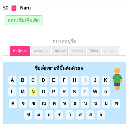
50
Naru
♀
แสดงชื่อเพิ่มเติม
หมวดหมู่ชื่อ
ตัวอักษร
ความยาว
พยางค์
ประเทศ
Talen
มากกว่า
ชื่อเด็กชายที่ขึ้นต้นด้วย #
A
B
C
D
E
F
H
I
J
K
L
M
N
O
P
R
S
T
W
ก
ค
จ
ช
ณ
ต
ท
ธ
น
บ
ป
พ
ฟ
ม
ย
ร
ว
ศ
ส
อ