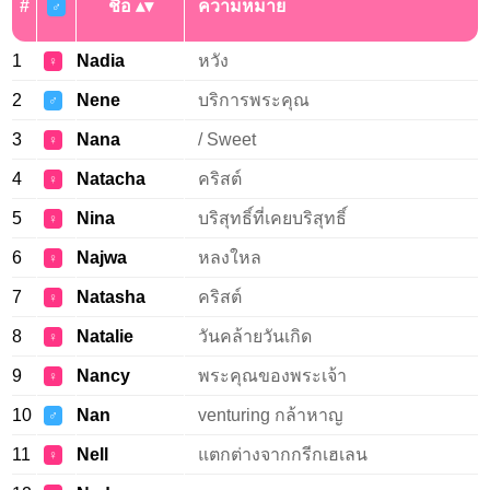
#
ชื่อ
ความหมาย
♂
1
Nadia
หวัง
♀
2
Nene
บริการพระคุณ
♂
3
Nana
/ Sweet
♀
4
Natacha
คริสต์
♀
5
Nina
บริสุทธิ์ที่เคยบริสุทธิ์
♀
6
Najwa
หลงใหล
♀
7
Natasha
คริสต์
♀
8
Natalie
วันคล้ายวันเกิด
♀
9
Nancy
พระคุณของพระเจ้า
♀
10
Nan
venturing กล้าหาญ
♂
11
Nell
แตกต่างจากกรีกเฮเลน
♀