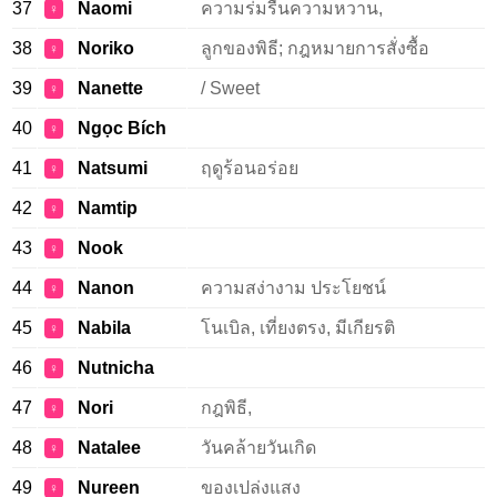
37
Naomi
ความร่มรื่นความหวาน,
♀
38
Noriko
ลูกของพิธี; กฎหมายการสั่งซื้อ
♀
39
Nanette
/ Sweet
♀
40
Ngọc Bích
♀
41
Natsumi
ฤดูร้อนอร่อย
♀
42
Namtip
♀
43
Nook
♀
44
Nanon
ความสง่างาม ประโยชน์
♀
45
Nabila
โนเบิล, เที่ยงตรง, มีเกียรติ
♀
46
Nutnicha
♀
47
Nori
กฎพิธี,
♀
48
Natalee
วันคล้ายวันเกิด
♀
49
Nureen
ของเปล่งแสง
♀