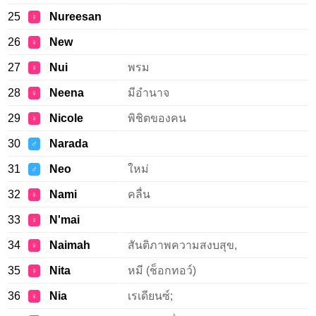
25
Nureesan
♀
26
New
♀
27
Nui
พรม
♀
28
Neena
มีอำนาจ
♀
29
Nicole
พิชิตของคน
♀
30
Narada
♂
31
Neo
ใหม่
♂
32
Nami
คลื่น
♀
33
N'mai
♀
34
Naimah
สันติภาพความสงบสุข,
♀
35
Nita
หมี (ช็อกทอว์)
♀
36
Nia
เรเดียนซ์;
♀