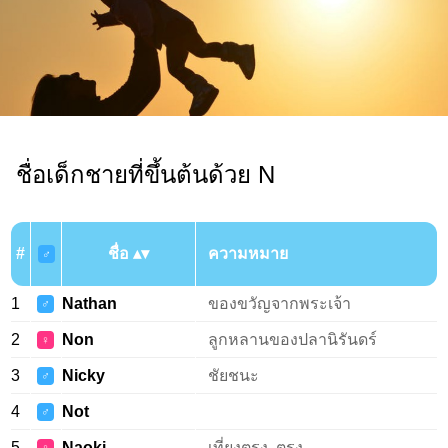
ชื่อเด็กชายที่ขึ้นต้นด้วย N
#
ชื่อ
ความหมาย
♂
1
Nathan
ของขวัญจากพระเจ้า
♂
2
Non
ลูกหลานของปลานิรันดร์
♀
3
Nicky
ชัยชนะ
♂
4
Not
♂
5
Naoki
เที่ยงตรง, ตรง