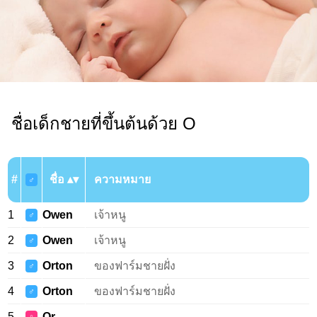
ชื่อเด็กชายที่ขึ้นต้นด้วย O
#
ชื่อ
ความหมาย
♂
1
Owen
เจ้าหนู
♂
2
Owen
เจ้าหนู
♂
3
Orton
ของฟาร์มชายฝั่ง
♂
4
Orton
ของฟาร์มชายฝั่ง
♂
5
Or