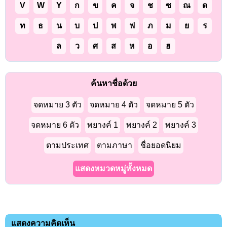
V
W
Y
ก
ข
ค
จ
ช
ซ
ณ
ด
ท
ธ
น
บ
ป
พ
ฟ
ภ
ม
ย
ร
ล
ว
ศ
ส
ห
อ
ฮ
ค้นหาชื่อด้วย
จดหมาย 3 ตัว
จดหมาย 4 ตัว
จดหมาย 5 ตัว
จดหมาย 6 ตัว
พยางค์ 1
พยางค์ 2
พยางค์ 3
ตามประเทศ
ตามภาษา
ชื่อยอดนิยม
แสดงหมวดหมู่ทั้งหมด
แสดงความคิดเห็น