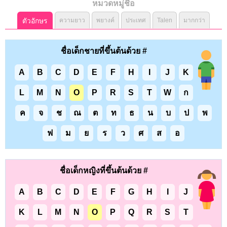
หมวดหมู่ชื่อ
ตัวอักษร
ความยาว
พยางค์
ประเทศ
Talen
มากกว่า
ชื่อเด็กชายที่ขึ้นต้นด้วย #
A
B
C
D
E
F
H
I
J
K
L
M
N
O
P
R
S
T
W
ก
ค
จ
ช
ณ
ต
ท
ธ
น
บ
ป
พ
ฟ
ม
ย
ร
ว
ศ
ส
อ
ชื่อเด็กหญิงที่ขึ้นต้นด้วย #
A
B
C
D
E
F
G
H
I
J
K
L
M
N
O
P
Q
R
S
T