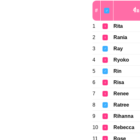
#
ชื่อ
♂
1
Rita
♀
2
Rania
♀
3
Ray
♂
4
Ryoko
♀
5
Rin
♂
6
Risa
♀
7
Renee
♀
8
Ratree
♂
9
Rihanna
♀
10
Rebecca
♀
11
Rose
♀