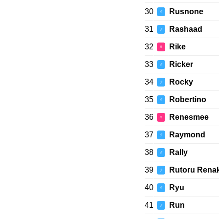
30
Rusnone
♂
31
Rashaad
♂
32
Rike
♀
33
Ricker
♂
34
Rocky
♂
35
Robertino
♂
36
Renesmee
♀
37
Raymond
♂
38
Rally
♂
39
Rutoru Rena
♂
40
Ryu
♂
41
Run
♂