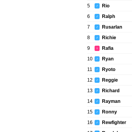
5
Rio
♂
6
Ralph
♂
7
Rusarlan
♂
8
Richie
♂
9
Rafia
♀
10
Ryan
♂
11
Ryoto
♂
12
Reggie
♂
13
Richard
♂
14
Rayman
♂
15
Ronny
♂
16
Rewfighter
♂