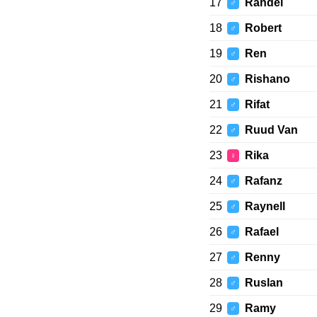
17
Randel
♂
18
Robert
♂
19
Ren
♂
20
Rishano
♂
21
Rifat
♂
22
Ruud Van
♂
23
Rika
♀
24
Rafanz
♂
25
Raynell
♂
26
Rafael
♂
27
Renny
♂
28
Ruslan
♂
29
Ramy
♂