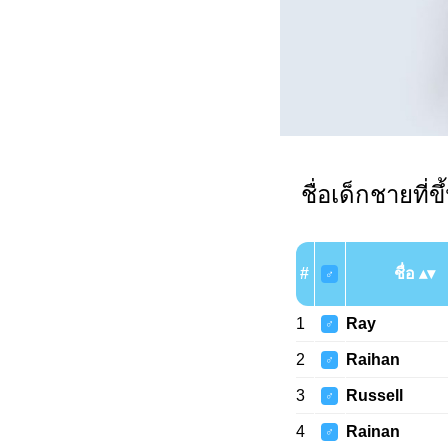
ชื่อเด็กชายที่ข
#
ชื่อ
♂
1
Ray
♂
2
Raihan
♂
3
Russell
♂
4
Rainan
♂