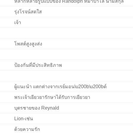
หลากหลายรูปแบบของ Randolph หมาป่าโล่ นามสกุล
รุ่งโรจน์สดใส
เจ้า
โพสต์สูงสูงส่ง
ป้องกันที่มีประสิทธิภาพ
ผู้แนะนำ แตกต่างจากเรย์มอน\u200b\u200bด์
พระเจ้าเยียวยารักษาได้รับการเยียวยา
บุตรชายของ Reynald
Lion-เช่น
ด้วยความรัก