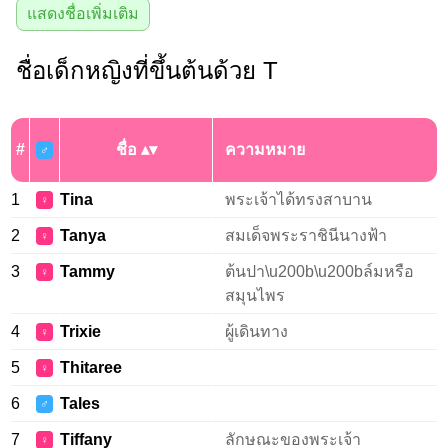
แสดงชื่อเพิ่มเติม
ชื่อเด็กหญิงที่ขึ้นต้นด้วย T
#
ชื่อ
ความหมาย
♂
1
Tina
พระเจ้าได้ทรงสาบาน
♀
2
Tanya
สมเด็จพระราชินีนางฟ้า
♀
3
Tammy
ต้นปา\u200b\u200bล์มหรือ
♀
สมุนไพร
4
Trixie
ผู้เดินทาง
♀
5
Thitaree
♀
6
Tales
♂
7
Tiffany
ลักษณะของพระเจ้า
♀