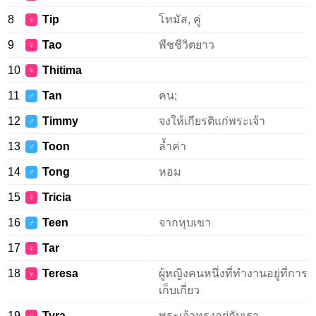
8
Tip
โทมัส, คู่
♀
9
Tao
พีชชีวิตยาว
♀
10
Thitima
♀
11
Tan
คน;
♂
12
Timmy
จงให้เกียรติแก่พระเจ้า
♂
13
Toon
ล้ำค่า
♂
14
Tong
หอม
♂
15
Tricia
♀
16
Teen
จากหุบเขา
♂
17
Tar
♀
18
Teresa
ผู้หญิงคนหนึ่งที่ทำงานอยู่ที่การ
♀
เก็บเกี่ยว
19
Tyra
พระเจ้าทรงอยู่กับเรา