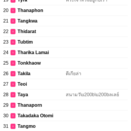
♀
20
Thanaphon
♀
21
Tangkwa
♀
22
Thidarat
♀
23
Tubtim
♀
24
Tharika Lamai
♀
25
Tonkhaow
♀
26
Takila
ตีเกียล่า
♀
27
Teoi
♀
28
Taya
สนามวั\u200b\u200bลเลย์
♀
29
Thanaporn
♀
30
Takadaka Otomi
♀
31
Tangmo
♀