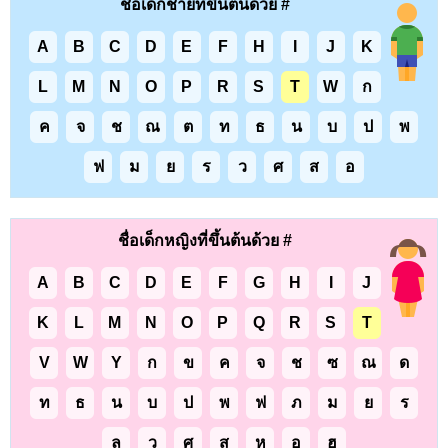
ชื่อเด็กชายที่ขึ้นต้นด้วย #
A
B
C
D
E
F
H
I
J
K
L
M
N
O
P
R
S
T
W
ก
ค
จ
ช
ณ
ต
ท
ธ
น
บ
ป
พ
ฟ
ม
ย
ร
ว
ศ
ส
อ
ชื่อเด็กหญิงที่ขึ้นต้นด้วย #
A
B
C
D
E
F
G
H
I
J
K
L
M
N
O
P
Q
R
S
T
V
W
Y
ก
ข
ค
จ
ช
ซ
ณ
ด
ท
ธ
น
บ
ป
พ
ฟ
ภ
ม
ย
ร
ล
ว
ศ
ส
ห
อ
ฮ