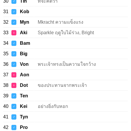
30
Tin
ที่จะคิดว่า
♂
31
Kob
♂
32
Myn
Mkracht ความแข็งแรง
♂
33
Aki
Sparkle ฤดูใบไม้ร่วง, Bright
♀
34
Bam
♂
35
Big
♂
36
Von
พระเจ้าทรงเป็นความใจกว้าง
♂
37
Aon
♀
38
Dot
ของประทานจากพระเจ้า
♀
39
Ten
♂
40
Kei
อย่างยิ่งกับหอก
♂
41
Tyn
♂
42
Pro
♂