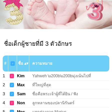
ชื่อเด็กผู้ชายที่มี 3 ตัวอักษร
#
ชื่อ
ความหมาย
♂
1
Kim
Yahweh \u200b\u200bมุ่งเน้นไปที่
♀
2
Max
ที่ใหญ่ที่สุด
♂
3
Sam
ชื่อคือพระเจ้าผู้ที่ได้ยิน / ฟัง
♂
4
Non
ลูกหลานของปลานิรันดร์
♀
5
Mos
แตกต่างจาก Marius