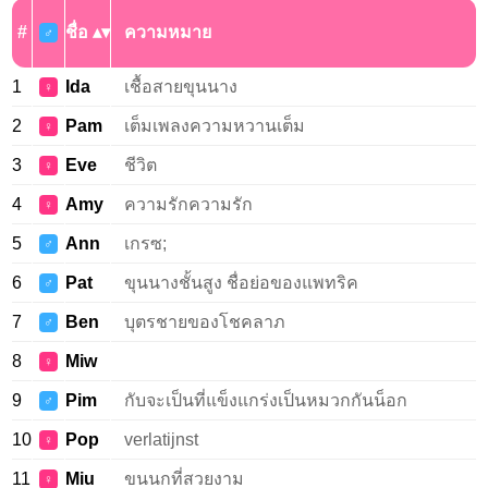
#
ชื่อ
ความหมาย
♂
1
Ida
เชื้อสายขุนนาง
♀
2
Pam
เต็มเพลงความหวานเต็ม
♀
3
Eve
ชีวิต
♀
4
Amy
ความรักความรัก
♀
5
Ann
เกรซ;
♂
6
Pat
ขุนนางชั้นสูง ชื่อย่อของแพทริค
♂
7
Ben
บุตรชายของโชคลาภ
♂
8
Miw
♀
9
Pim
กับจะเป็นที่แข็งแกร่งเป็นหมวกกันน็อก
♂
10
Pop
verlatijnst
♀
11
Miu
ขนนกที่สวยงาม
♀