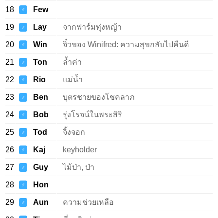
18
Few
♂
19
Lay
จากฟาร์มทุ่งหญ้า
♂
20
Win
จิ๋วของ Winifred: ความสุขกลับไปคืนดี
♂
21
Ton
ล้ำค่า
♂
22
Rio
แม่น้ำ
♂
23
Ben
บุตรชายของโชคลาภ
♂
24
Bob
รุ่งโรจน์ในพระสิริ
♂
25
Tod
จิ้งจอก
♂
26
Kaj
keyholder
♂
27
Guy
ไม้ป่า, ป่า
♂
28
Hon
♂
29
Aun
ความช่วยเหลือ
♂