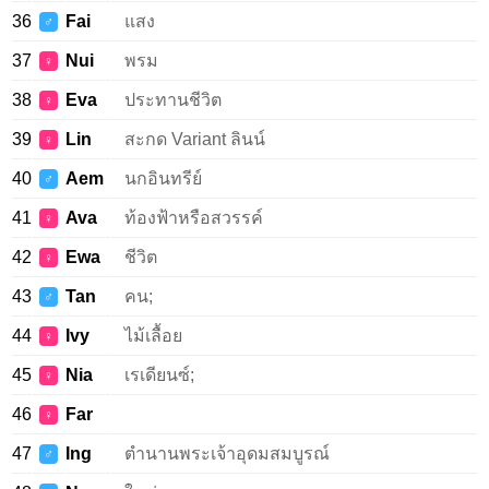
36
Fai
แสง
♂
37
Nui
พรม
♀
38
Eva
ประทานชีวิต
♀
39
Lin
สะกด Variant ลินน์
♀
40
Aem
นกอินทรีย์
♂
41
Ava
ท้องฟ้าหรือสวรรค์
♀
42
Ewa
ชีวิต
♀
43
Tan
คน;
♂
44
Ivy
ไม้เลื้อย
♀
45
Nia
เรเดียนซ์;
♀
46
Far
♀
47
Ing
ตำนานพระเจ้าอุดมสมบูรณ์
♂