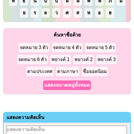
ท
ธ
น
บ
ป
ผ
ฝ
พ
ฟ
ภ
ม
ย
ร
ล
ว
ศ
ส
ห
อ
ฮ
ค้นหาชื่อด้วย
จดหมาย 3 ตัว
จดหมาย 4 ตัว
จดหมาย 5 ตัว
จดหมาย 6 ตัว
พยางค์ 1
พยางค์ 2
พยางค์ 3
ตามประเทศ
ตามภาษา
ชื่อยอดนิยม
แสดงหมวดหมู่ทั้งหมด
แสดงความคิดเห็น