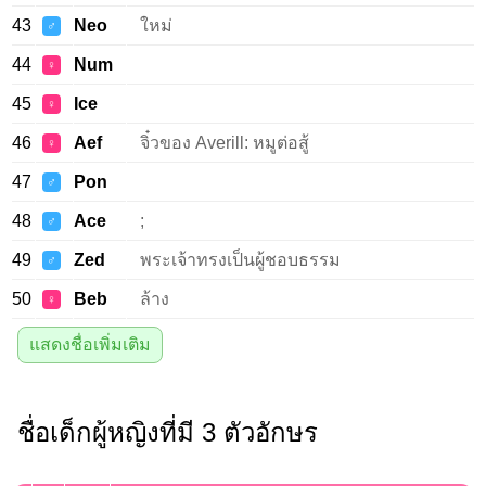
43
Neo
ใหม่
♂
44
Num
♀
45
Ice
♀
46
Aef
จิ๋วของ Averill: หมูต่อสู้
♀
47
Pon
♂
48
Ace
;
♂
49
Zed
พระเจ้าทรงเป็นผู้ชอบธรรม
♂
50
Beb
ล้าง
♀
แสดงชื่อเพิ่มเติม
ชื่อเด็กผู้หญิงที่มี 3 ตัวอักษร