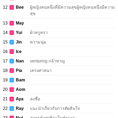
12
Bee
ผู้หญิงคนหนึ่งที่มีความสุขผู้หญิงคนหนึ่งมีความ
♀
สุข
13
May
♀
14
Yui
ผ้าหรูหรา
♀
15
Jin
ความนุ่ม
♂
16
Ice
♀
17
Nan
venturing กล้าหาญ
♂
18
Pia
เคร่งศาสนา
♀
19
Bam
♂
20
Aom
♀
21
Aya
ลงชื่อ
♀
22
Ray
แนะนำเกี่ยวกับการตัดสินใจ
♂
23
Nut
สวรรค์เทพธิดาในตำนาน