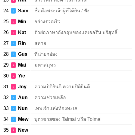
♀
24
Sam
ชื่อคือพระเจ้าผู้ที่ได้ยิน / ฟัง
♂
25
Min
อย่างรวดเร็ว
♀
26
Kat
ตัวย่อภาษาอังกฤษของแคเธอรีน บริสุทธิ์
♀
27
Rin
สหาย
♂
28
Gus
ที่น่ายกย่อง
♂
29
Mai
มหาสมุทร
♀
30
Yie
♀
31
Joy
ความปิติยินดี ความปิติยินดี
♀
32
Aun
ความช่วยเหลือ
♂
33
Nun
เทพเจ้าแห่งท้องทะเล
♂
34
Mew
บุตรชายของ Talmai หรือ Tolmai
♂
35
New
♀