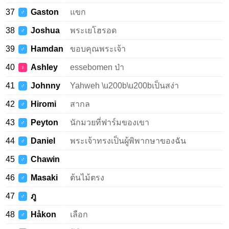
37
Gaston
แขก
♂
38
Joshua
พระเยโฮรอด
♂
39
Hamdan
ขอบคุณพระเจ้า
♂
40
Ashley
essebomen ป่า
♀
41
Johnny
Yahweh \u200b\u200bเป็นสง่า
♂
42
Hiromi
สากล
♂
43
Peyton
นักมวยที่ฟาร์มของเขา
♂
44
Daniel
พระเจ้าทรงเป็นผู้พิพากษาของฉัน
♂
45
Chawin
♂
46
Masaki
ต้นไม้ตรง
♂
47
ภู
♂
48
Håkon
เลือก
♂