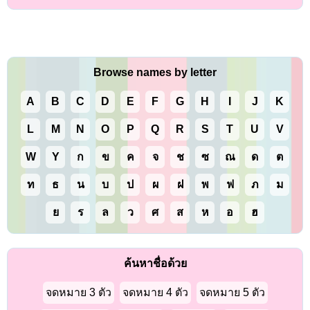
Browse names by letter
A
B
C
D
E
F
G
H
I
J
K
L
M
N
O
P
Q
R
S
T
U
V
W
Y
ก
ข
ค
จ
ช
ซ
ณ
ด
ต
ท
ธ
น
บ
ป
ผ
ฝ
พ
ฟ
ภ
ม
ย
ร
ล
ว
ศ
ส
ห
อ
ฮ
ค้นหาชื่อด้วย
จดหมาย 3 ตัว
จดหมาย 4 ตัว
จดหมาย 5 ตัว