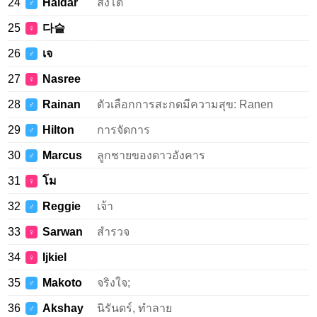
24
Haidar
สิงโต
♂
25
다슬
♀
26
เจ
♂
27
Nasree
♀
28
Rainan
ตัวเลือกการสะกดมีความสุข: Ranen
♂
29
Hilton
การจัดการ
♂
30
Marcus
ลูกชายของดาวอังคาร
♂
31
โม
♀
32
Reggie
เจ้า
♂
33
Sarwan
สำรวจ
♀
34
Ijkiel
♀
35
Makoto
จริงใจ;
♂
36
Akshay
นิรันดร์, ทำลาย
♂