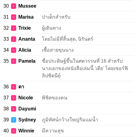
30
Mussee
♀
31
Marisa
ป่าเด็กสำหรับ
♀
32
Trixie
ผู้เดินทาง
♀
33
Ananta
โดยไม่มีที่สิ้นสุด, นิรันดร์
♀
34
Alicia
เชื้อสายขุนนาง
♀
35
Pamela
ชื่อประดิษฐ์ขึ้นในศตวรรษที่ 16 สำหรับ
♀
นางเอกของหนังสือเล่มนี้ 'เดีย' โดยเซอร์ฟิ
ลิปซิดนีย์
36
ดา
♀
37
Nicole
พิชิตของคน
♀
38
Dayumi
♀
39
Sydney
ภูมิทัศน์กว้างใหญ่ริมแม่น้ำ
♂
40
Winnie
มีความสุข
♀