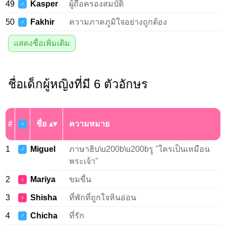
49
Kasper
ผู้ถือครองสมบัติ
♂
50
Fakhir
ความภาคภูมิใจอย่างถูกต้อง
♂
แสดงชื่อเพิ่มเติม
ชื่อเด็กผู้หญิงที่มี 6 ตัวอักษร
#
ชื่อ
ความหมาย
♂
1
Miguel
ภาษาฮิบ\u200b\u200bรู "ใครเป็นเหมือน
♂
พระเจ้า"
2
Mariya
ขมขื่น
♀
3
Shisha
ที่พักที่ถูกใจหินอ่อน
♀
4
Chicha
ที่รัก
♂