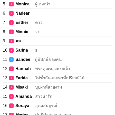
5
Monica
ผู้แนะนำ
♀
6
Nadear
♀
7
Esther
ดาว
♀
8
Minnie
จะ
♀
9
มล
♀
10
Sarina
s
♀
11
Sandee
ผู้พิทักษ์ของคน
♂
12
Hannah
พระคุณของพระเจ้า
♀
13
Farida
ไม่ซ้ำกันและหาที่เปรียบมิได้
♀
14
Misaki
บุปผาที่สวยงาม
♀
15
Amanda
สาวน่ารัก
♀
16
Soraya
อุดมสมบูรณ์
♀
17
Marina
หุ่นดีทำความสะอาด