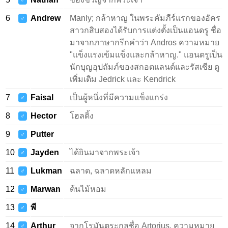
♂
6
Andrew
Manly; กล้าหาญ ในพระคัมภีร์แรกของอัคร
♂
สาวกสิบสองได้รับการแต่งตั้งเป็นแอนดรู ชื่อ
มาจากภาษากรีกคำว่า Andros ความหมาย
"แข็งแรงเข้มแข็งและกล้าหาญ." แอนดรูเป็น
นักบุญอุปถัมภ์ของสกอตแลนด์และรัสเซีย ดู
เพิ่มเติม Jedrick และ Kendrick
7
Faisal
เป็นผู้หนึ่งที่มีความแข็งแกร่ง
♂
8
Hector
โฮลดิ้ง
♂
9
Putter
♂
10
Jayden
ได้ยินมาจากพระเจ้า
♂
11
Lukman
ฉลาด, ฉลาดหลักแหลม
♂
12
Marwan
ต้นไม้หอม
♂
13
พี
♂
14
Arthur
จากโรมันตระกูลชื่อ Artorius, ความหมาย
♂