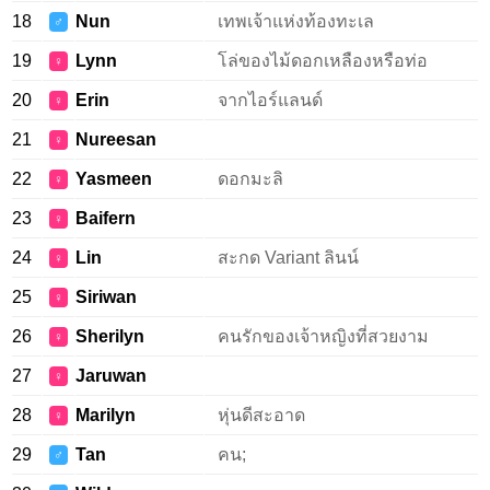
18
Nun
เทพเจ้าแห่งท้องทะเล
♂
19
Lynn
โล่ของไม้ดอกเหลืองหรือท่อ
♀
20
Erin
จากไอร์แลนด์
♀
21
Nureesan
♀
22
Yasmeen
ดอกมะลิ
♀
23
Baifern
♀
24
Lin
สะกด Variant ลินน์
♀
25
Siriwan
♀
26
Sherilyn
คนรักของเจ้าหญิงที่สวยงาม
♀
27
Jaruwan
♀
28
Marilyn
หุ่นดีสะอาด
♀
29
Tan
คน;
♂