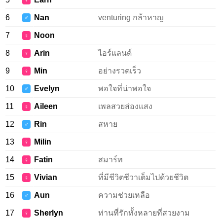
♀
6
Nan
venturing กล้าหาญ
♂
7
Noon
♀
8
Arin
ไอร์แลนด์
♀
9
Min
อย่างรวดเร็ว
♀
10
Evelyn
พอใจที่น่าพอใจ
♂
11
Aileen
เพลสวยส่องแสง
♀
12
Rin
สหาย
♂
13
Milin
♀
14
Fatin
สมาร์ท
♀
15
Vivian
ที่มีชีวิตชีวาเต็มไปด้วยชีวิต
♀
16
Aun
ความช่วยเหลือ
♂
17
Sherlyn
ท่านที่รักทั้งหลายที่สวยงาม
♀