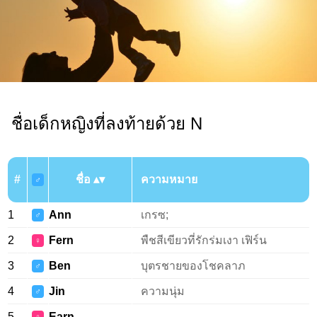
ชื่อเด็กหญิงที่ลงท้ายด้วย N
#
ชื่อ
ความหมาย
♂
1
Ann
เกรซ;
♂
2
Fern
พืชสีเขียวที่รักร่มเงา เฟิร์น
♀
3
Ben
บุตรชายของโชคลาภ
♂
4
Jin
ความนุ่ม
♂
5
Earn