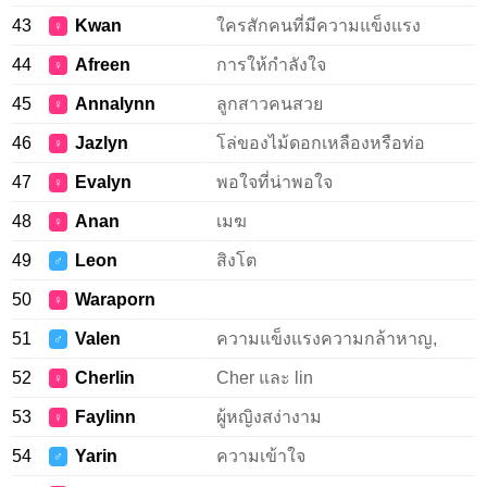
43
Kwan
ใครสักคนที่มีความแข็งแรง
♀
44
Afreen
การให้กำลังใจ
♀
45
Annalynn
ลูกสาวคนสวย
♀
46
Jazlyn
โล่ของไม้ดอกเหลืองหรือท่อ
♀
47
Evalyn
พอใจที่น่าพอใจ
♀
48
Anan
เมฆ
♀
49
Leon
สิงโต
♂
50
Waraporn
♀
51
Valen
ความแข็งแรงความกล้าหาญ,
♂
52
Cherlin
Cher และ lin
♀
53
Faylinn
ผู้หญิงสง่างาม
♀
54
Yarin
ความเข้าใจ
♂