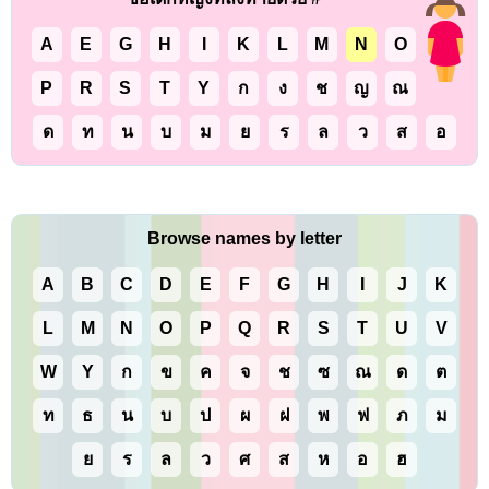
A
E
G
H
I
K
L
M
N
O
P
R
S
T
Y
ก
ง
ช
ญ
ณ
ด
ท
น
บ
ม
ย
ร
ล
ว
ส
อ
Browse names by letter
A
B
C
D
E
F
G
H
I
J
K
L
M
N
O
P
Q
R
S
T
U
V
W
Y
ก
ข
ค
จ
ช
ซ
ณ
ด
ต
ท
ธ
น
บ
ป
ผ
ฝ
พ
ฟ
ภ
ม
ย
ร
ล
ว
ศ
ส
ห
อ
ฮ