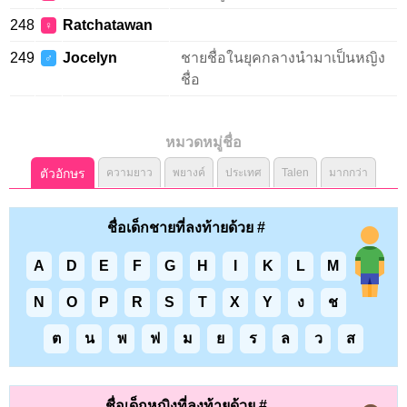
248
Ratchatawan
♀
249
Jocelyn
ชายชื่อในยุคกลางนำมาเป็นหญิง
♂
ชื่อ
หมวดหมู่ชื่อ
ตัวอักษร
ความยาว
พยางค์
ประเทศ
Talen
มากกว่า
ชื่อเด็กชายที่ลงท้ายด้วย #
A
D
E
F
G
H
I
K
L
M
N
O
P
R
S
T
X
Y
ง
ช
ต
น
พ
ฟ
ม
ย
ร
ล
ว
ส
ชื่อเด็กหญิงที่ลงท้ายด้วย #