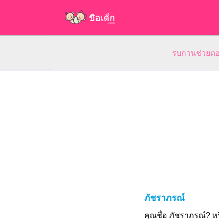
รบกวนช่วยตอบ
ภัชราภรณ์
คุณชื่อ ภัชราภรณ์? 