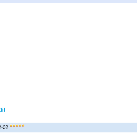
il
12-02