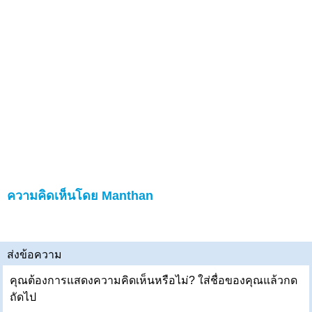
ความคิดเห็นโดย Manthan
ส่งข้อความ
คุณต้องการแสดงความคิดเห็นหรือไม่? ใส่ชื่อของคุณแล้วกด
ถัดไป