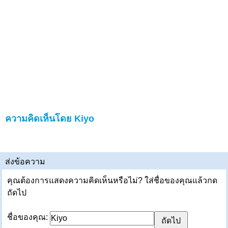
ความคิดเห็นโดย Kiyo
ส่งข้อความ
คุณต้องการแสดงความคิดเห็นหรือไม่? ใส่ชื่อของคุณแล้วกด
ถัดไป
ชื่อของคุณ: