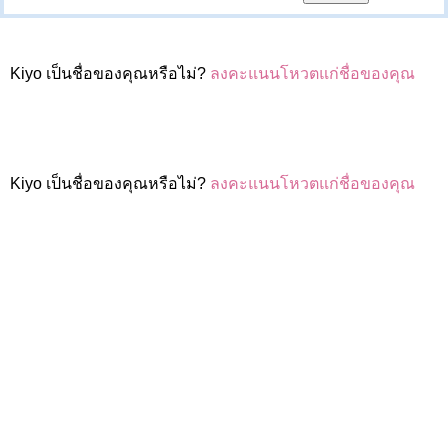
Kiyo เป็นชื่อของคุณหรือไม่?
ลงคะแนนโหวตแก่ชื่อของคุณ
Kiyo เป็นชื่อของคุณหรือไม่?
ลงคะแนนโหวตแก่ชื่อของคุณ