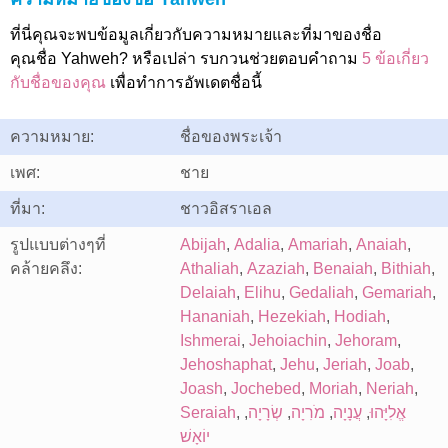
ที่นี่คุณจะพบข้อมูลเกี่ยวกับความหมายและที่มาของชื่อ
คุณชื่อ Yahweh? หรือเปล่า รบกวนช่วยตอบคำถาม
5 ข้อเกี่ยว
กับชื่อของคุณ
เพื่อทำการอัพเดตชื่อนี้
ความหมาย:
ชื่อของพระเจ้า
เพศ:
ชาย
ที่มา:
ชาวอิสราเอล
รูปแบบต่างๆที่
Abijah
,
Adalia
,
Amariah
,
Anaiah
,
คล้ายคลึง:
Athaliah
,
Azaziah
,
Benaiah
,
Bithiah
,
Delaiah
,
Elihu
,
Gedaliah
,
Gemariah
,
Hananiah
,
Hezekiah
,
Hodiah
,
Ishmerai
,
Jehoiachin
,
Jehoram
,
Jehoshaphat
,
Jehu
,
Jeriah
,
Joab
,
Joash
,
Jochebed
,
Moriah
,
Neriah
,
Seraiah
,
,
שְׂרָיָה
,
מֹרִיָה
,
עֲנָיָה
,
אֱלִיָּהוּ
יוֹאָשׁ