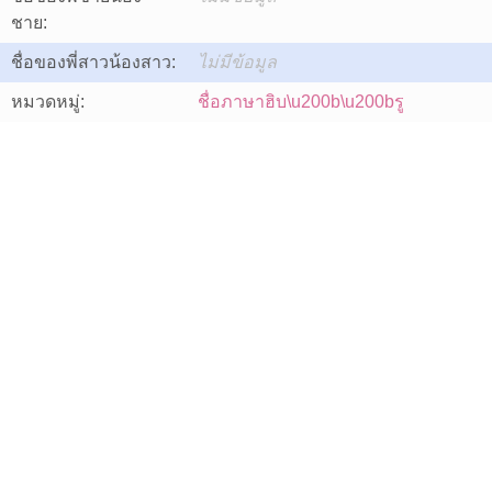
ชาย:
ชื่อของพี่สาวน้องสาว:
ไม่มีข้อมูล
หมวดหมู่:
ชื่อภาษาฮิบ\u200b\u200bรู