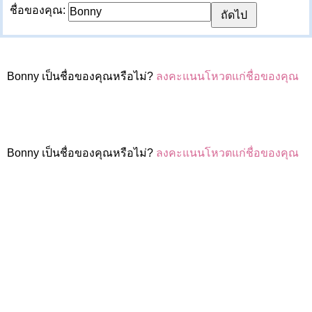
ชื่อของคุณ:
Bonny เป็นชื่อของคุณหรือไม่?
ลงคะแนนโหวตแก่ชื่อของคุณ
Bonny เป็นชื่อของคุณหรือไม่?
ลงคะแนนโหวตแก่ชื่อของคุณ