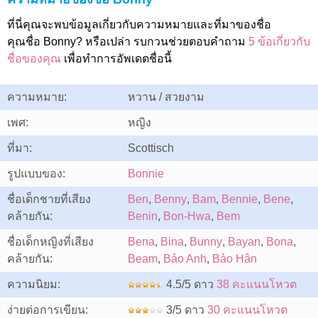
ที่นี่คุณจะพบข้อมูลเกี่ยวกับความหมายและที่มาของชื่อ
คุณชื่อ Bonny? หรือเปล่า รบกวนช่วยตอบคำถาม
5 ข้อเกี่ยวกับ
ชื่อของคุณ
เพื่อทำการอัพเดตชื่อนี้
ความหมาย:
หวาน / สวยงาม
เพศ:
หญิง
ที่มา:
Scottisch
รูปแบบของ:
Bonnie
ชื่อเด็กชายที่เสียง
Ben
,
Benny
,
Bam
,
Bennie
,
Bene
,
คล้ายกัน:
Benin
,
Bon-Hwa
,
Bem
ชื่อเด็กหญิงที่เสียง
Bena
,
Bina
,
Bunny
,
Bayan
,
Bona
,
คล้ายกัน:
Beam
,
Bảo Anh
,
Bảo Hân
ความนิยม:
4.5/5 ดาว
38 คะแนนโหวต
ง่ายต่อการเขียน:
3/5 ดาว
30 คะแนนโหวต