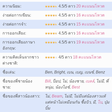
ความนิยม:
4.5/5 ดาว
20 คะแนนโหวต
ง่ายต่อการเขียน:
4.5/5 ดาว
16 คะแนนโหวต
ง่ายต่อการจำ:
4.5/5 ดาว
15 คะแนนโหวต
การออกเสียง:
4.5/5 ดาว
16 คะแนนโหวต
การออกเสียงภาษา
4.5/5 ดาว
19 คะแนนโหวต
อังกฤษ:
ความคิดเห็นจากชาว
4/5 ดาว
18 คะแนนโหวต
ต่างชาติ:
ชื่อเล่น:
Ben, Bright, เบน, เบญ, เบนซ์, Benz
ชื่อของพี่ชายน้อง
Bill
, ป็อป, ไม่, น้องชาย,
เบลล์
, ไม่มี, พี่
ชาย:
หนุ่ม, น้องไอซ์,
Best
ชื่อของพี่สาวน้องสาว:
ไม่,
Beam
, ไม่มี, ไม่มีแต่น้องสาวแท้
แต่หน้าไม่เหมือนกัน ชื้อบิว, มี,
โบ
, บุ๋ม
บิ๋ม