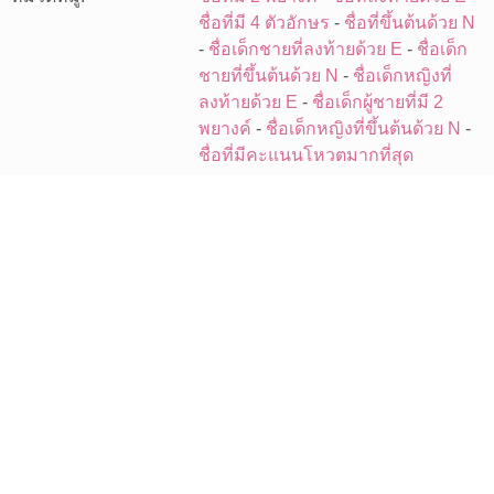
ชื่อที่มี 4 ตัวอักษร
-
ชื่อที่ขึ้นต้นด้วย N
-
ชื่อเด็กชายที่ลงท้ายด้วย E
-
ชื่อเด็ก
ชายที่ขึ้นต้นด้วย N
-
ชื่อเด็กหญิงที่
ลงท้ายด้วย E
-
ชื่อเด็กผู้ชายที่มี 2
พยางค์
-
ชื่อเด็กหญิงที่ขึ้นต้นด้วย N
-
ชื่อที่มีคะแนนโหวตมากที่สุด