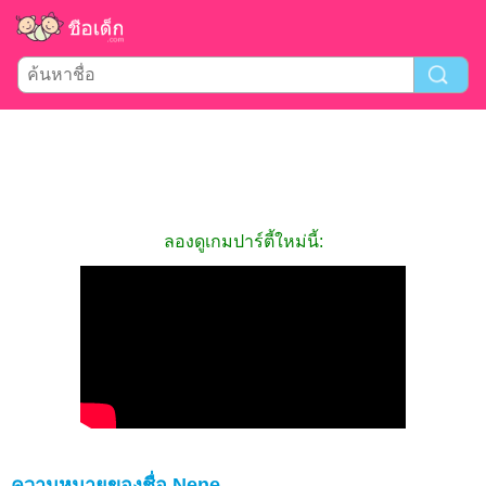
ลองดูเกมปาร์ตี้ใหม่นี้:
ความหมายของชื่อ Nene