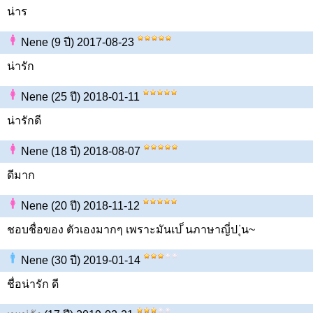
น่าร
Nene (9 ปี) 2017-08-23
น่ารัก
Nene (25 ปี) 2018-01-11
น่ารักดี
Nene (18 ปี) 2018-08-07
ดีมาก
Nene (20 ปี) 2018-11-12
ชอบชื่อของ ตัวเองมากๆ เพราะมันเป ็นภาษาญี่ป ุ่น~
Nene (30 ปี) 2019-01-14
ชื่อน่ารัก ดี