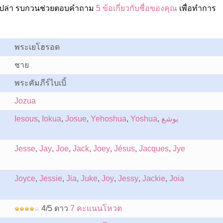
อเปล่า รบกวนช่วยตอบคำถาม
5 ข้อเกี่ยวกับชื่อของคุณ
เพื่อทำการ
พระเยโฮรอด
ชาย
พระคัมภีร์ไบเบิ้
Jozua
Iesous
,
Iokua
,
Josue
,
Yehoshua
,
Yoshua
,
يوشع
Jesse
,
Jay
,
Joe
,
Jack
,
Joey
,
Jésus
,
Jacques
,
Jye
Joyce
,
Jessie
,
Jia
,
Juke
,
Joy
,
Jessy
,
Jackie
,
Joia
4/5 ดาว
7 คะแนนโหวต