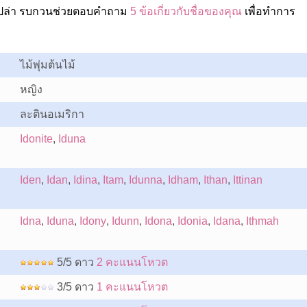
อเปล่า รบกวนช่วยตอบคำถาม
5 ข้อเกี่ยวกับชื่อของคุณ
เพื่อทำการ
ไม้พุ่มต้นไม้
หญิง
ละตินอเมริกา
Idonite
,
Iduna
Iden
,
Idan
,
Idina
,
Itam
,
Idunna
,
Idham
,
Ithan
,
Ittinan
Idna
,
Iduna
,
Idony
,
Idunn
,
Idona
,
Idonia
,
Idana
,
Ithmah
5/5 ดาว
2 คะแนนโหวต
3/5 ดาว
1 คะแนนโหวต